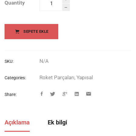
Quantity
Plastik
somun
quantity
SEPETE EKLE
N/A
SKU:
Roket Parçaları
,
Yapısal
Categories:
Share:
Açıklama
Ek bilgi