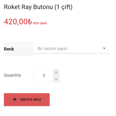
Roket Ray Butonu (1 çift)
420,00
₺
KDV dahil
Renk
Quantity
Roket Ray
Butonu (1
çift)
quantity
SEPETE EKLE