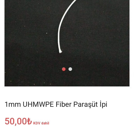
1mm UHMWPE Fiber Paraşüt İpi
50,00
₺
KDV dahil