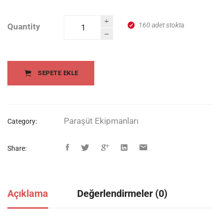
160 adet stokta
Quantity
1mm
UHMWPE
Fiber
Paraşüt İpi
SEPETE EKLE
quantity
Paraşüt Ekipmanları
Category:
Share:
Açıklama
Değerlendirmeler (0)