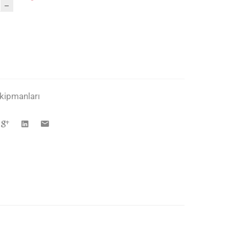
.6
kipmanları