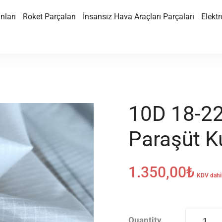
nları
Roket Parçaları
İnsansız Hava Araçları Parçaları
Elektr
10D 18-22
Paraşüt 
1.350,00
₺
KDV dahi
Quantity
10D 18-