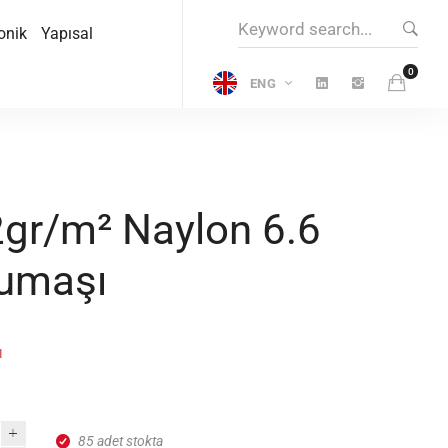
Search
onik
Yapısal
for:
ENG
gr/m² Naylon 6.6
Kumaşı
l
85 adet stokta