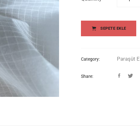
22gr/m²
Naylon 6
Paraşüt
SEPETE EKLE
Kumaşı
quantity
Paraşüt E
Category:
Share: