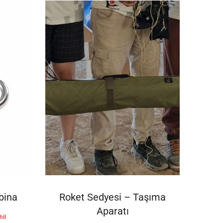
SEPETE EKLE
bina
Roket Sedyesi – Taşıma
Aparatı
hil