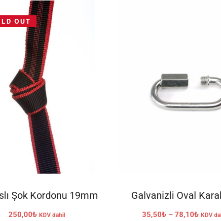
OLD OUT
DEVAMINI OKU
SEÇENEKLER
slı Şok Kordonu 19mm
Galvanizli Oval Kara
Fiyat
250,00
₺
35,50
₺
–
78,10
₺
KDV dahil
KDV da